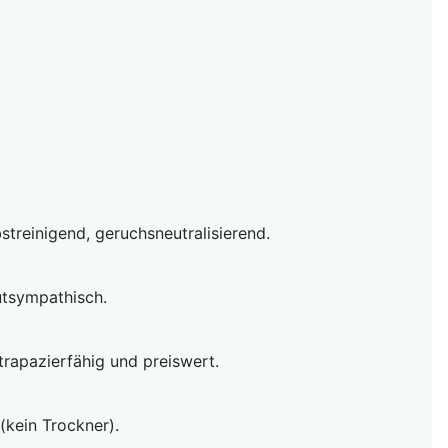
treinigend, geruchsneutralisierend.
utsympathisch.
strapazierfähig und preiswert.
(kein Trockner).