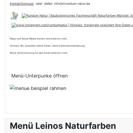
Kontaktformular
oder
eMail: info(at)rundum-natur.de
Maps und Social Media Konten sind externe Links.
Hinweis: Wir veräußern keine Daten, siehe Datenschutzerklärung.
Keine Verantwortung für den Inhalt externer Links.
Menü-Unterpunke öffnen
Menü Leinos Naturfarben