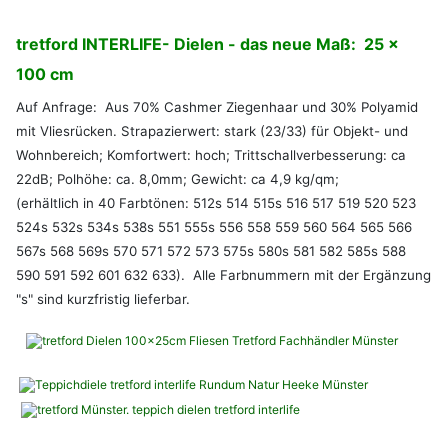
tretford INTERLIFE- Dielen - das neue Maß: 25 x
100 cm
Auf Anfrage: Aus 70% Cashmer Ziegenhaar und 30% Polyamid
mit Vliesrücken. Strapazierwert: stark (23/33) für Objekt- und
Wohnbereich; Komfortwert: hoch; Trittschallverbesserung: ca
22dB; Polhöhe: ca. 8,0mm; Gewicht: ca 4,9 kg/qm;
(erhältlich in 40 Farbtönen: 512s 514 515s 516 517 519 520 523
524s 532s 534s 538s 551 555s 556 558 559 560 564 565 566
567s 568 569s 570 571 572 573 575s 580s 581 582 585s 588
590 591 592 601 632 633). Alle Farbnummern mit der Ergänzung
"s" sind kurzfristig lieferbar.