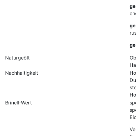
ge
en
ge
rus
ge
Naturgeölt
Ob
Ha
Nachhaltigkeit
Ho
Du
st
Ho
Brinell-Wert
sp
sp
E
Ve